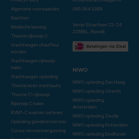
Privacy Policy
Info@nuvrachtwagen.nl
Algemene voorwaarden
085 064 5389
Klachten
Verrijn Stuartlaan 22-24
Medische keuring
2288EL, Rijswijk
Theorie rijbewijs C
Vrachtwagen chauffeur
worden
Vrachtwagen rijbewijs
halen
NIWO
Vrachtwagen opleiding
NIWO opleiding Den Haag
Theorie leren vrachtauto
NIWO opleiding Utrecht
Theorie C1 rijbewijs
NIWO opleiding
Rijbewijs C halen
Amsterdam
RVM1-C examen oefenen
NIWO opleiding Zwolle
Opleiding goederenvervoer
NIWO opleiding Rotterdam
Cursus vervoersvergunning
NIWO opleiding Eindhoven