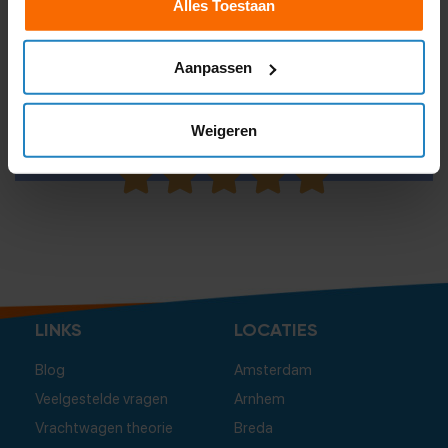
Alles Toestaan
Facebook
Aanpassen
Geef je mening op Facebook over ons
Weigeren
GEEF HIER JE MENING
LINKS
LOCATIES
Blog
Amsterdam
Veelgestelde vragen
Arnhem
Vrachtwagen theorie
Breda