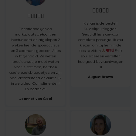










Kishan is de beste!!
Theorieboekjes op
Duidelijk uitleggen!
marktplaats gekocht en
Geduld! hij is gewoon
bestudeerd en afgelopen 2
complete package! Ik zou
weken hier de spoedcursus
kiezen om bij hem in de
en 3 examens gedaan. Alles
klas te zitten
En ik
in 1x gehaald. Ze weten
zou iedereen vertellen
precies wat je moet weten
hoe goed Nuvrachtwagen
voor je examen, hebben
is!
goeie ezelsbruggetjes en zijn
August Brown
heel doortastend en duidelijk
in de uitleg. Complimenten!!
En bedankt!!
Jeannot van Gool