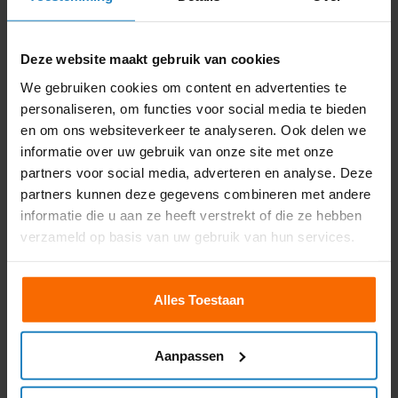
Daarom jouw code 95
Deze website maakt gebruik van cookies
bij ons behalen
We gebruiken cookies om content en advertenties te
personaliseren, om functies voor social media te bieden
Kies je voor onze code 95 opleidingen in Amsterdam, dan
en om ons websiteverkeer te analyseren. Ook delen we
informatie over uw gebruik van onze site met onze
kun je altijd rekenen op lessen van deskundige instructeurs
partners voor social media, adverteren en analyse. Deze
en een zeer fijne leermethode. We zorgen ervoor dat je in
partners kunnen deze gegevens combineren met andere
korte tijd alle informatie eigen kunt maken door dit op een
informatie die u aan ze heeft verstrekt of die ze hebben
verzameld op basis van uw gebruik van hun services.
professionele en overzichtelijke manier te vertellen. We
zorgen ervoor dat je de theorie écht kent, zodat jij je
examen snel haalt én veilig de weg op kan. Al meer dan
Alles Toestaan
1000 cursisten kozen ervoor hun code 95 te behalen bij
Nuvrachtwagen. Ben jij de volgende?
Aanpassen