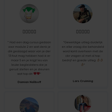










“ Had een dag cursus gedaan
“Geweldige uitleg duidelijk
voor module 2 en wat denk je
en elke vraag die behandeld
dik geslaagd waar van je der
word komt overheen met de
13 fout mag hebben had ik er
cbr vragen al met al top
maar 5 en je krijgt les van
bedrijf en goede uitleg
leuke begleidsters die je
”
gerust stellen en je steunen
wat top dit
“
Lars Cruiming
Damian Naliboff