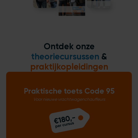
Ontdek onze
theoriecursussen
&
praktijkopleidingen
Praktische toets Code 95
Voor nieuwe vrachtwagenchauffeurs