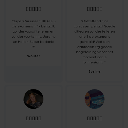










“Super Cursussen!!!!!! Alle 3
“Ontzettend fijne
de examens in 1x behaalt,
cursussen gehad! Goede
zonder vooraf te leren en
uitleg en zonder te leren
zonder voorkennis. Jeremy
alle 3 de examens
en Hellen Super bedankt
gehaald! Wat een
!!!”
aanrader! Erg goede
begeleiding vanaf het
Wouter
moment dat je
binnenkomt..”
Eveline









