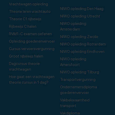
Vrachtwagen opleiding
NIWO opleiding Den Haag
Theorie leren vrachtauto
NIWO opleiding Utrecht
Theorie C1 rijbewijs
NIWO opleiding
Rijbewijs C halen
Amsterdam
RVM1-C examen oefenen
NIWO opleiding Zwolle
Opleiding goederenvervoer
NIWO opleiding Rotterdam
Cursus vervoersvergunning
NIWO opleiding Eindhoven
Groot rijbewijs halen
NIWO opleiding
Dagcursus theorie
Amersfoort
vrachtwagen
NIWO opleiding Tilburg
Hoe gaat een vrachtwagen
Transportvergunning
theorie cursus in 1 dag?
Ondernemersdiploma
goederenvervoer
Vakbekwaamheid
transport
Vakdiploma