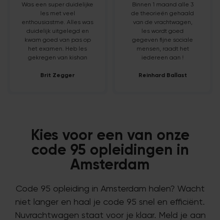
Was een super duidelijke
Binnen 1 maand alle 3
les met veel
de theorieën gehaald
enthousiastme. Alles was
van de vrachtwagen,
duidelijk uitgelegd en
les wordt goed
kwam goed van pas op
gegeven fijne sociale
het examen. Heb les
mensen, raadt het
gekregen van kishan
iedereen aan !
Brit Zegger
Reinhard Ballast
Kies voor een van onze
code 95 opleidingen in
Amsterdam
Code 95 opleiding in Amsterdam halen? Wacht
niet langer en haal je code 95 snel en efficiënt.
Nuvrachtwagen staat voor je klaar. Meld je aan