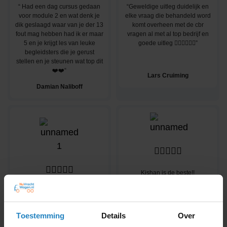
“ Had een dag cursus gedaan
“Geweldige uitleg duidelijk en
voor module 2 en wat denk je
elke vraag die behandeld word
dik geslaagd waar van je der 13
komt overheen met de cbr
fout mag hebben had ik er maar
vragen al met al top bedrijf en
5 en je krijgt les van leuke
goede uitleg 👌🏽👌🏽👌🏽”
begleidsters die je gerust
stellen en je steunen wat top dit
❤️❤️“
Lars Cruiming
Damian Naliboff










Kishan is de beste!!
Duidelijk uitleggen! Geduld!
hij is gewoon complete
Theorieboekjes op marktplaats
package! Ik zou kiezen om
gekocht en bestudeerd en
bij hem in de klas te zitten
afgelopen 2 weken hier de
Toestemming
Details
Over
🙏🏽❤️💯 En ik zou iedereen
spoedcursus en 3 examens