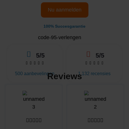
Nu aanmelden
100% Succesgarantie
5/5
5/5










500 aanbevelingen
1.132 recensies
Reviews









