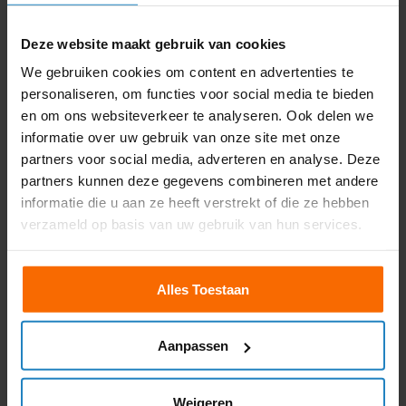
vertellen hoe goed
gedaan. Alles in 1x gehaald. Ze
Nuvrachtwagen is!
weten precies wat je moet
weten voor je examen, hebben
Deze website maakt gebruik van cookies
August Brown
goeie ezelsbruggetjes en zijn
heel doortastend en duidelijk in
We gebruiken cookies om content en advertenties te
de uitleg. Complimenten!! En
personaliseren, om functies voor social media te bieden
bedankt!!
en om ons websiteverkeer te analyseren. Ook delen we
Jeannot van Gool
informatie over uw gebruik van onze site met onze
partners voor social media, adverteren en analyse. Deze
partners kunnen deze gegevens combineren met andere
informatie die u aan ze heeft verstrekt of die ze hebben
verzameld op basis van uw gebruik van hun services.





“Ontzettend fijne cursussen
Alles Toestaan
gehad! Goede uitleg en





zonder te leren alle 3 de
examens gehaald! Wat een
“Super Cursussen!!!!!! Alle 3
Aanpassen
aanrader! Erg goede
de examens in 1x behaalt,
begeleiding vanaf het
zonder vooraf te leren en
moment dat je binnenkomt..”
zonder voorkennis. Jeremy
Weigeren