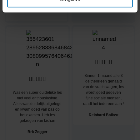
en Hellen Super bedankt !!!”
Eveline
Wouter





Binnen 1 maand alle 3





de theorieën gehaald
van de vrachtwagen, les
Was een super duidelijke les
wordt goed gegeven
met veel enthousiastme.
fijne sociale mensen,
Alles was duidelijk uitgelegd
raadt het iedereen aan !
en kwam goed van pas op
het examen. Heb les
Reinhard Ballast
gekregen van kishan
Brit Zegger