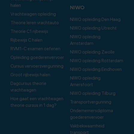
halen
NIWO
Vrachtwagen opleiding
NIWO opleiding Den Haag
Theorie leren vrachtauto
NIWO opleiding Utrecht
Theorie C1 rijbewijs
NIWO opleiding
Rijbewijs C halen
Amsterdam
RVM1-C examen oefenen
NIWO opleiding Zwolle
Opleiding goederenvervoer
NIWO opleiding Rotterdam
Cursus vervoersvergunning
NIWO opleiding Eindhoven
Groot rijbewijs halen
NIWO opleiding
Dagcursus theorie
Amersfoort
vrachtwagen
NIWO opleiding Tilburg
Hoe gaat een vrachtwagen
Transportvergunning
theorie cursus in 1 dag?
Ondernemersdiploma
goederenvervoer
Vakbekwaamheid
transport