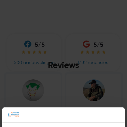
5/5
5/5










500 aanbevelingen
1.132 recensies
Reviews










“ Had een dag cursus gedaan
“Geweldige uitleg duidelijk