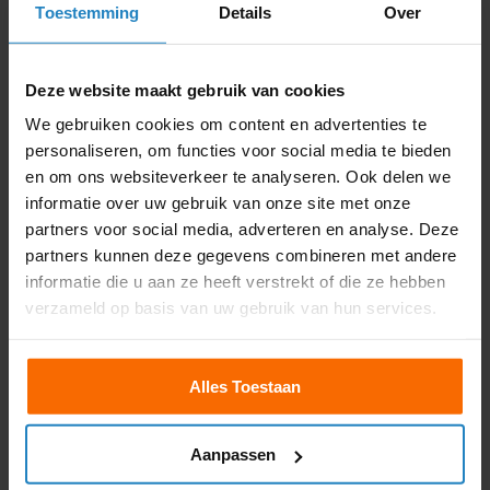
voor module 2 en wat denk je
en elke vraag die behandeld
Toestemming
Details
Over
dik geslaagd waar van je der
word komt overheen met de
13 fout mag hebben had ik er
cbr vragen al met al top
maar 5 en je krijgt les van
bedrijf en goede uitleg
leuke begleidsters die je
”
Deze website maakt gebruik van cookies
gerust stellen en je steunen
wat top dit
“
We gebruiken cookies om content en advertenties te
personaliseren, om functies voor social media te bieden
Lars Cruiming
Damian Naliboff
en om ons websiteverkeer te analyseren. Ook delen we
informatie over uw gebruik van onze site met onze
partners voor social media, adverteren en analyse. Deze
partners kunnen deze gegevens combineren met andere
informatie die u aan ze heeft verstrekt of die ze hebben
verzameld op basis van uw gebruik van hun services.










Kishan is de beste!!
Alles Toestaan
Theorieboekjes op
Duidelijk uitleggen!
marktplaats gekocht en
Geduld! hij is gewoon
bestudeerd en afgelopen 2
complete package! Ik zou
weken hier de spoedcursus
kiezen om bij hem in de
Aanpassen
en 3 examens gedaan. Alles
klas te zitten
En ik