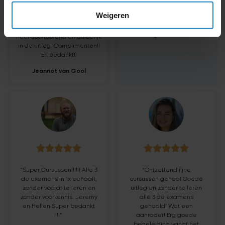
in 1x gehaald. Ze weten
zou iedereen vertellen
precies wat je moet weten
hoe goed Nuvrachtwagen
Weigeren
voor je examen, hebben
is!
goeie ezelsbruggetjes en zijn
August Brown
heel doortastend en duidelijk
in de uitleg. Complimenten!!
En bedankt!!
Jeannot van Gool










“Super Cursussen!!!!!! Alle 3
“Ontzettend fijne
de examens in 1x behaalt,
cursussen gehad! Goede
zonder vooraf te leren en
uitleg en zonder te leren
zonder voorkennis. Jeremy
alle 3 de examens
en Hellen Super bedankt
gehaald! Wat een
!!!”
aanrader! Erg goede
begeleiding vanaf het