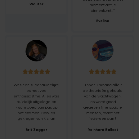
Wouter
moment dat je
binnenkomt..”
Eveline










Was een super duidelijke
Binnen 1 maand alle 3
les met veel
de theorieën gehaald
enthousiastme. Alles was
van de vrachtwagen,
duidelijk uitgelegd en
les wordt goed
kwam goed van pas op
gegeven fijne sociale
het examen. Heb les
mensen, raadt het
gekregen van kishan
iedereen aan !
Brit Zegger
Reinhard Ballast