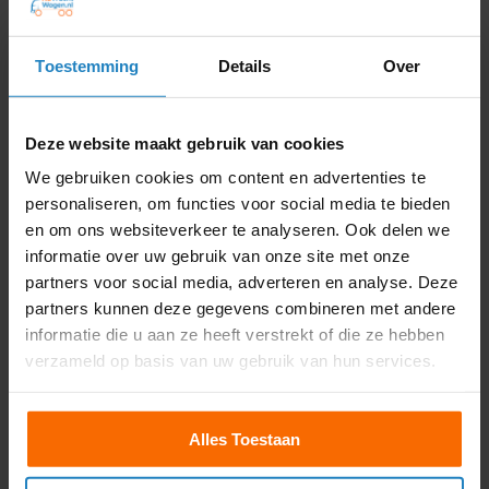










Toestemming
Details
Over
“ Had een dag cursus gedaan
“Geweldige uitleg duidelijk
voor module 2 en wat denk je
en elke vraag die behandeld
dik geslaagd waar van je der
word komt overheen met de
Deze website maakt gebruik van cookies
13 fout mag hebben had ik er
cbr vragen al met al top
maar 5 en je krijgt les van
bedrijf en goede uitleg
We gebruiken cookies om content en advertenties te
leuke begleidsters die je
”
personaliseren, om functies voor social media te bieden
gerust stellen en je steunen
en om ons websiteverkeer te analyseren. Ook delen we
wat top dit
“
informatie over uw gebruik van onze site met onze
Lars Cruiming
Damian Naliboff
partners voor social media, adverteren en analyse. Deze
partners kunnen deze gegevens combineren met andere
informatie die u aan ze heeft verstrekt of die ze hebben
verzameld op basis van uw gebruik van hun services.





Alles Toestaan





Kishan is de beste!!