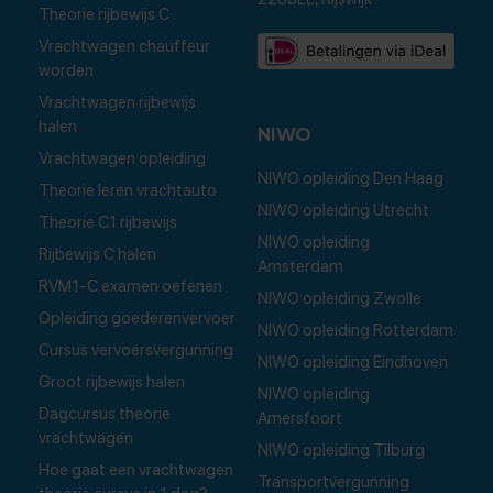
Theorie rijbewijs C
Vrachtwagen chauffeur
worden
Vrachtwagen rijbewijs
halen
NIWO
Vrachtwagen opleiding
NIWO opleiding Den Haag
Theorie leren vrachtauto
NIWO opleiding Utrecht
Theorie C1 rijbewijs
NIWO opleiding
Rijbewijs C halen
Amsterdam
RVM1-C examen oefenen
NIWO opleiding Zwolle
Opleiding goederenvervoer
NIWO opleiding Rotterdam
Cursus vervoersvergunning
NIWO opleiding Eindhoven
Groot rijbewijs halen
NIWO opleiding
Dagcursus theorie
Amersfoort
vrachtwagen
NIWO opleiding Tilburg
Hoe gaat een vrachtwagen
Transportvergunning