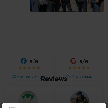
5/5
5/5










500 aanbevelingen
1.132 recensies
Reviews