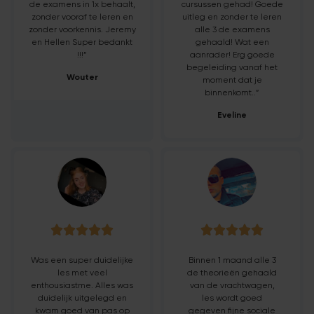
de examens in 1x behaalt,
cursussen gehad! Goede
zonder vooraf te leren en
uitleg en zonder te leren
zonder voorkennis. Jeremy
alle 3 de examens
en Hellen Super bedankt
gehaald! Wat een
!!!”
aanrader! Erg goede
begeleiding vanaf het
Wouter
moment dat je
binnenkomt..”
Eveline










Was een super duidelijke
Binnen 1 maand alle 3
les met veel
de theorieën gehaald
enthousiastme. Alles was
van de vrachtwagen,
duidelijk uitgelegd en
les wordt goed
kwam goed van pas op
gegeven fijne sociale