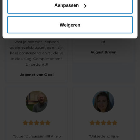
Theorieboekjes op
Duidelijk uitleggen!
Aanpassen
marktplaats gekocht en
Geduld! hij is gewoon
bestudeerd en afgelopen 2
complete package! Ik zou
weken hier de spoedcursus
kiezen om bij hem in de
Weigeren
en 3 examens gedaan. Alles
klas te zitten
En ik
in 1x gehaald. Ze weten
zou iedereen vertellen
precies wat je moet weten
hoe goed Nuvrachtwagen
voor je examen, hebben
is!
goeie ezelsbruggetjes en zijn
August Brown
heel doortastend en duidelijk
in de uitleg. Complimenten!!
En bedankt!!
Jeannot van Gool










“Super Cursussen!!!!!! Alle 3
“Ontzettend fijne