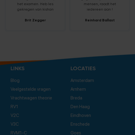
het examen. Heb les
mensen, raadt het
gekregen van kishan
iedereen aan !
Brit Zegger
Reinhard Ballast
LINKS
LOCATIES
Blog
Amsterdam
Veelgestelde vragen
Arnhem
Vrachtwagen theorie
Breda
RV1
Den Haag
V2C
Eindhoven
V3C
Enschede
RVM1-C
Goes