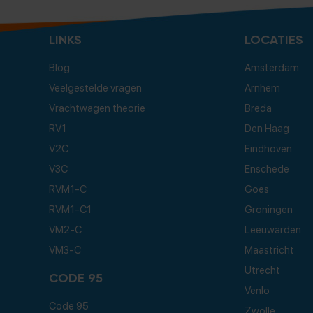
LINKS
LOCATIES
Blog
Amsterdam
Veelgestelde vragen
Arnhem
Vrachtwagen theorie
Breda
RV1
Den Haag
V2C
Eindhoven
V3C
Enschede
RVM1-C
Goes
RVM1-C1
Groningen
VM2-C
Leeuwarden
VM3-C
Maastricht
Utrecht
CODE 95
Venlo
Code 95
Zwolle