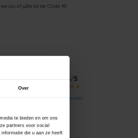
 jou of jullie bij de Code 95
5/5
5/5










Over
 aanbevelingen
1.132 recensies
 media te bieden en om ons
ze partners voor social
nformatie die u aan ze heeft