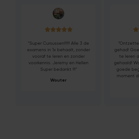






“Super Cursussen!!!!!! Alle 3 de
“Ontzette
examens in 1x behaalt, zonder
gehad! Goed
vooraf te leren en zonder
te leren 
voorkennis. Jeremy en Hellen
gehaald! Wa
Super bedankt !!!”
goede bege
moment da
Wouter