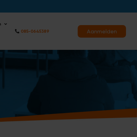
n
Aanmelden
085-0645389