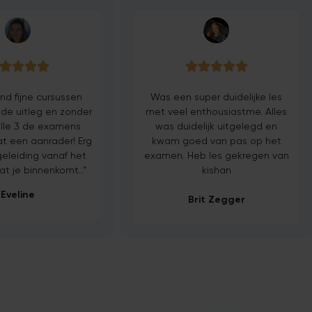









nd fijne cursussen
Was een super duidelijke les
e uitleg en zonder
met veel enthousiastme. Alles
alle 3 de examens
was duidelijk uitgelegd en
t een aanrader! Erg
kwam goed van pas op het
leiding vanaf het
examen. Heb les gekregen van
t je binnenkomt..”
kishan
Eveline
Brit Zegger