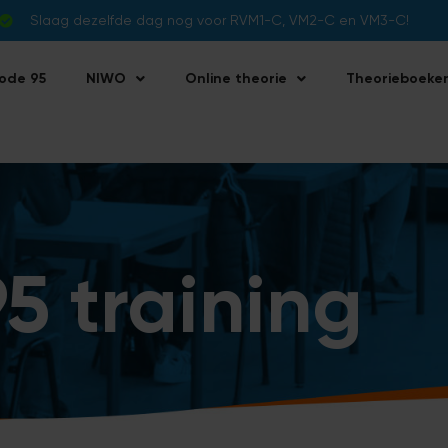
Slaag dezelfde dag nog voor RVM1-C, VM2-C en VM3-C!
ode 95
NIWO
Online theorie
Theorieboeke
5 training