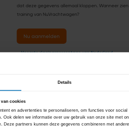
dat deze gegevens allemaal kloppen. Wanneer zien we
training van NuVrachtwagen?
Nu aanmelden
Hoogste slagingspercentage van Nederland
Details
500
 van cookies
Reviews
ent en advertenties te personaliseren, om functies voor social
. Ook delen we informatie over uw gebruik van onze site met on
e. Deze partners kunnen deze gegevens combineren met andere i