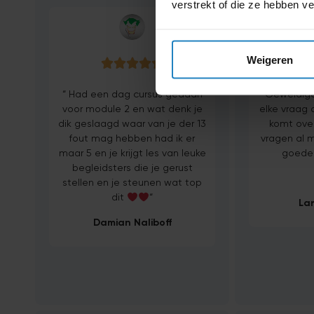
verstrekt of die ze hebben v
Weigeren






“ Had een dag cursus gedaan
“Geweldige 
voor module 2 en wat denk je
elke vraag
dik geslaagd waar van je der 13
komt ove
fout mag hebben had ik er
vragen al m
maar 5 en je krijgt les van leuke
goede 
begleidsters die je gerust
stellen en je steunen wat top
dit
“
Lar
Damian Naliboff