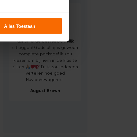
Alles Toestaan





Kishan is de beste!! Duidelijk
uitleggen! Geduld! hij is gewoon
complete package! Ik zou
kiezen om bij hem in de klas te
zitten
En ik zou iedereen
vertellen hoe goed
Nuvrachtwagen is!
August Brown