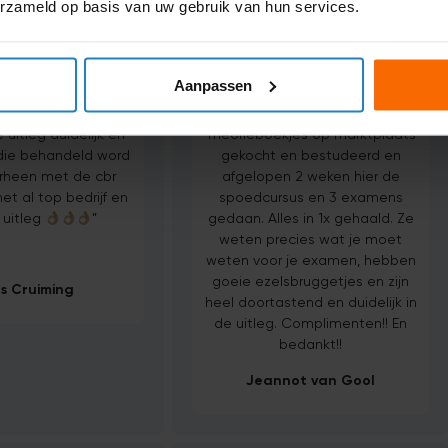
erzameld op basis van uw gebruik van hun services.
Aanpassen









uitleg duidelijk en
Theorieboekjes op marktplaats
 die behandeld word
gekocht en bestudeerd en
rheen met de cbr
afgelopen 2 weken hier de
et al top bedrijf en
spoedcursus en 3 examens
uitleg
”
gedaan. Alles in 1x gehaald. Ze
weten precies wat je moet
weten voor je examen, hebben
goeie ezelsbruggetjes en zijn
s Cruiming
heel doortastend en duidelijk in
de uitleg. Complimenten!! En
bedankt!!
Jeannot van Gool