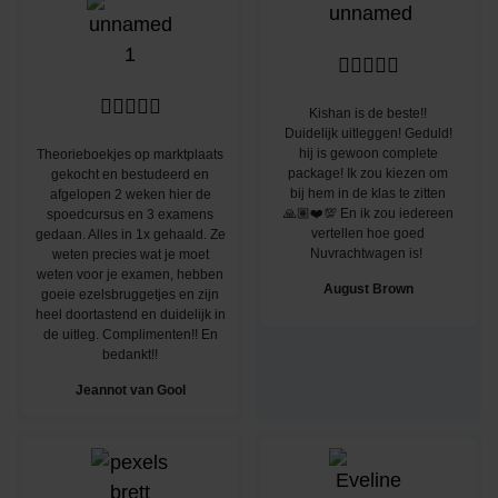










Kishan is de beste!!
Duidelijk uitleggen! Geduld!
hij is gewoon complete
Theorieboekjes op marktplaats
package! Ik zou kiezen om
gekocht en bestudeerd en
bij hem in de klas te zitten
afgelopen 2 weken hier de
🙏🏽❤️💯 En ik zou iedereen
spoedcursus en 3 examens
vertellen hoe goed
gedaan. Alles in 1x gehaald. Ze
Nuvrachtwagen is!
weten precies wat je moet
weten voor je examen, hebben
August Brown
goeie ezelsbruggetjes en zijn
heel doortastend en duidelijk in
de uitleg. Complimenten!! En
bedankt!!
Jeannot van Gool