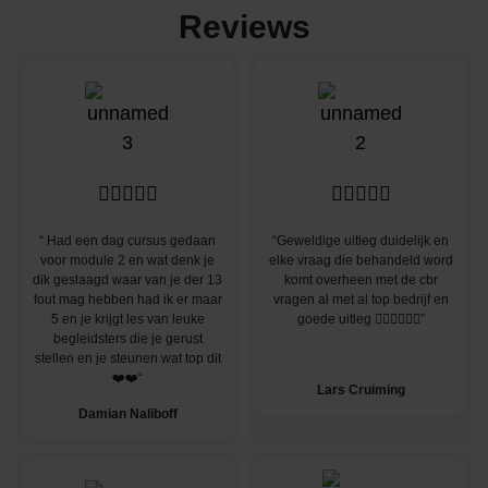
Reviews










“ Had een dag cursus gedaan
“Geweldige uitleg duidelijk en
voor module 2 en wat denk je
elke vraag die behandeld word
dik geslaagd waar van je der 13
komt overheen met de cbr
fout mag hebben had ik er maar
vragen al met al top bedrijf en
5 en je krijgt les van leuke
goede uitleg 👌🏽👌🏽👌🏽”
begleidsters die je gerust
stellen en je steunen wat top dit
❤️❤️“
Lars Cruiming
Damian Naliboff