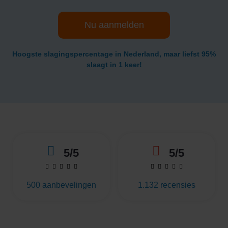
Nu aanmelden
Hoogste slagingspercentage in Nederland, maar liefst 95%
slaagt in 1 keer!
5/5
5/5










500 aanbevelingen
1.132 recensies