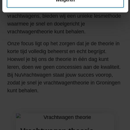
vrachtwagentheorie halen. Met onze jarenlange
ervaring in het geven van theoriecursussen voor
vrachtwagens, bieden wij een unieke lesmethode
waarmee je snel en doelgericht je
vrachtwagentheorie kunt behalen.
Onze focus ligt op het zorgen dat je de theorie in
korte tijd volledig beheerst en echt begrijpt.
Hoewel je bij ons de theorie in één dag kunt
leren, doen we geen concessies aan de kwaliteit.
Bij NuVrachtwagen staat jouw succes voorop,
zodat je snel je vrachtwagentheorie in Groningen
kunt behalen.