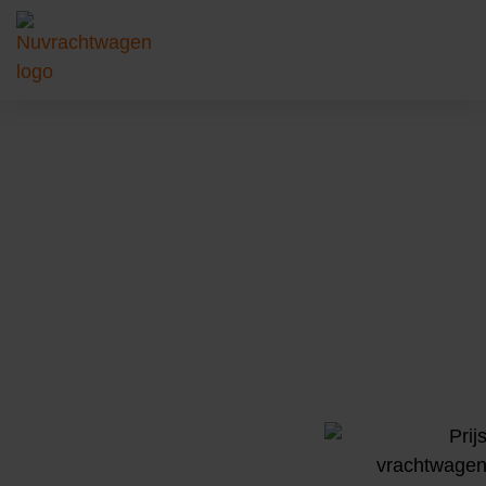
Vrachtwagen theorie
halen in Groningen – in
1 dag