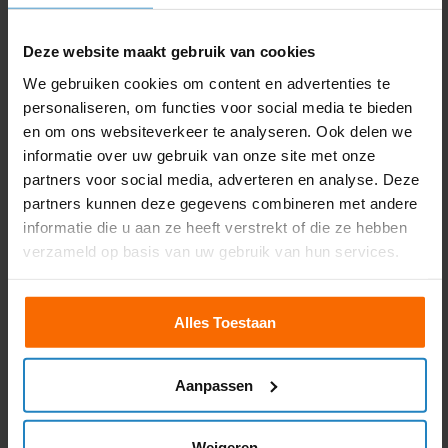
Binnen 1 maand alle 3





de theorieën gehaald
van de vrachtwagen, les
Deze website maakt gebruik van cookies
Was een super duidelijke les
wordt goed gegeven
met veel enthousiastme.
fijne sociale mensen,
We gebruiken cookies om content en advertenties te
Alles was duidelijk uitgelegd
raadt het iedereen aan !
personaliseren, om functies voor social media te bieden
en kwam goed van pas op
het examen. Heb les
Reinhard Ballast
en om ons websiteverkeer te analyseren. Ook delen we
gekregen van kishan
informatie over uw gebruik van onze site met onze
partners voor social media, adverteren en analyse. Deze
Brit Zegger
partners kunnen deze gegevens combineren met andere
informatie die u aan ze heeft verstrekt of die ze hebben
verzameld op basis van uw gebruik van hun services.
Vrachtwagen Theorie
Groningen in 1 dag
Alles Toestaan
Wil je snel je
vrachtwagen theorie
in Groningen
Aanpassen
behalen? Dan ben je bij NuVrachtwagen aan het
juiste adres! Bij ons kun je binnen één dag je
Weigeren