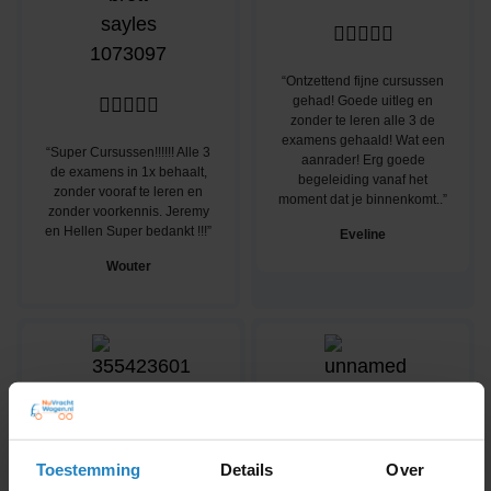





“Ontzettend fijne cursussen
gehad! Goede uitleg en





zonder te leren alle 3 de
examens gehaald! Wat een
“Super Cursussen!!!!!! Alle 3
aanrader! Erg goede
de examens in 1x behaalt,
begeleiding vanaf het
zonder vooraf te leren en
moment dat je binnenkomt..”
zonder voorkennis. Jeremy
en Hellen Super bedankt !!!”
Eveline
Wouter





Toestemming
Details
Over