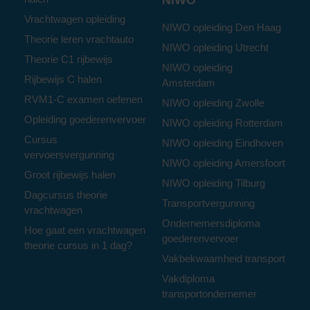
NIWO
Vrachtwagen opleiding
NIWO opleiding Den Haag
Theorie leren vrachtauto
NIWO opleiding Utrecht
Theorie C1 rijbewijs
NIWO opleiding
Rijbewijs C halen
Amsterdam
RVM1-C examen oefenen
NIWO opleiding Zwolle
Opleiding goederenvervoer
NIWO opleiding Rotterdam
Cursus
NIWO opleiding Eindhoven
vervoersvergunning
NIWO opleiding Amersfoort
Groot rijbewijs halen
NIWO opleiding Tilburg
Dagcursus theorie
Transportvergunning
vrachtwagen
Ondernemersdiploma
Hoe gaat een vrachtwagen
goederenvervoer
theorie cursus in 1 dag?
Vakbekwaamheid transport
Vakdiploma
transportondernemer