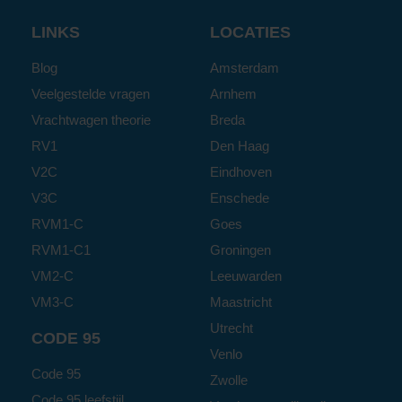
LINKS
LOCATIES
Blog
Amsterdam
Veelgestelde vragen
Arnhem
Vrachtwagen theorie
Breda
RV1
Den Haag
V2C
Eindhoven
V3C
Enschede
RVM1-C
Goes
RVM1-C1
Groningen
VM2-C
Leeuwarden
VM3-C
Maastricht
Utrecht
CODE 95
Venlo
Code 95
Zwolle
Code 95 leefstijl