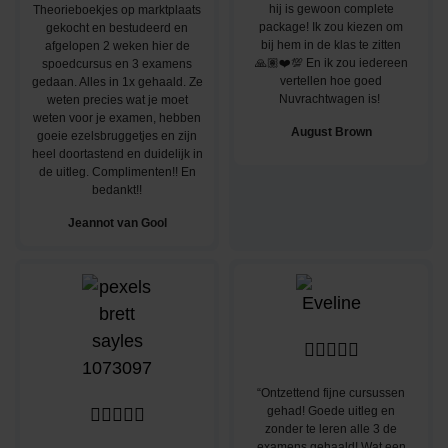
hij is gewoon complete
Theorieboekjes op marktplaats
package! Ik zou kiezen om
gekocht en bestudeerd en
bij hem in de klas te zitten
afgelopen 2 weken hier de
🙏🏽❤️💯 En ik zou iedereen
spoedcursus en 3 examens
vertellen hoe goed
gedaan. Alles in 1x gehaald. Ze
Nuvrachtwagen is!
weten precies wat je moet
weten voor je examen, hebben
August Brown
goeie ezelsbruggetjes en zijn
heel doortastend en duidelijk in
de uitleg. Complimenten!! En
bedankt!!
Jeannot van Gool





“Ontzettend fijne cursussen
gehad! Goede uitleg en





zonder te leren alle 3 de
examens gehaald! Wat een