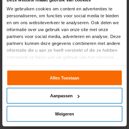
gekregen van kishan
We gebruiken cookies om content en advertenties te
personaliseren, om functies voor social media te bieden
Brit Zegger
en om ons websiteverkeer te analyseren. Ook delen we
informatie over uw gebruik van onze site met onze
partners voor social media, adverteren en analyse. Deze
Theorie rijbewijs C in 1 dag
partners kunnen deze gegevens combineren met andere
behalen
informatie die u aan ze heeft verstrekt of die ze hebben
verzameld op basis van uw gebruik van hun services.
Moet jij de theorie voor rijbewijs C halen en wil je dat
graag in één dag doen? Dat kan bij NuVrachtwagen.
Alles Toestaan
Het theorie examen voor rijbewijs C bestaat uit drie
delen, die je allemaal gehaald moet hebben voordat
Aanpassen
je aan de praktijklessen mag beginnen. Wij
begrijpen dat dit veel tijd kan kosten, dus bij ons kun
je dit in één dag afhandelen. Inclusief
goede
Weigeren
begeleiding
, voor een scherpe prijs.