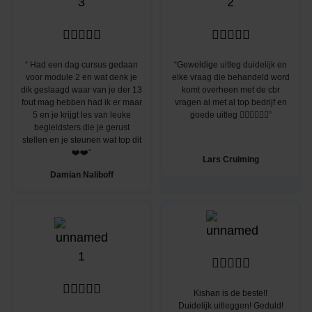










“ Had een dag cursus gedaan
“Geweldige uitleg duidelijk en
voor module 2 en wat denk je
elke vraag die behandeld word
dik geslaagd waar van je der 13
komt overheen met de cbr
fout mag hebben had ik er maar
vragen al met al top bedrijf en
5 en je krijgt les van leuke
goede uitleg 👌🏽👌🏽👌🏽”
begleidsters die je gerust
stellen en je steunen wat top dit
❤️❤️“
Lars Cruiming
Damian Naliboff










Kishan is de beste!!
Duidelijk uitleggen! Geduld!