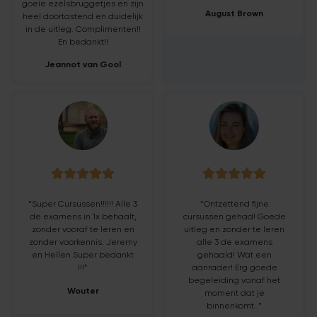
goeie ezelsbruggetjes en zijn
August Brown
heel doortastend en duidelijk
in de uitleg. Complimenten!!
En bedankt!!
Jeannot van Gool










“Super Cursussen!!!!!! Alle 3
“Ontzettend fijne
de examens in 1x behaalt,
cursussen gehad! Goede
zonder vooraf te leren en
uitleg en zonder te leren
zonder voorkennis. Jeremy
alle 3 de examens
en Hellen Super bedankt
gehaald! Wat een
!!!”
aanrader! Erg goede
begeleiding vanaf het
Wouter
moment dat je
binnenkomt..”