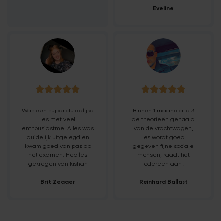
Eveline










Was een super duidelijke
Binnen 1 maand alle 3
les met veel
de theorieën gehaald
enthousiastme. Alles was
van de vrachtwagen,
duidelijk uitgelegd en
les wordt goed
kwam goed van pas op
gegeven fijne sociale
het examen. Heb les
mensen, raadt het
gekregen van kishan
iedereen aan !
Brit Zegger
Reinhard Ballast