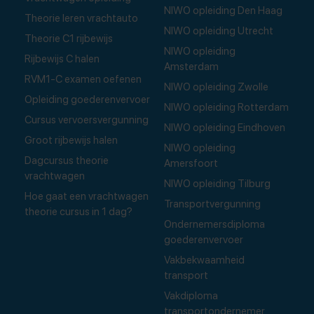
NIWO opleiding Den Haag
Theorie leren vrachtauto
NIWO opleiding Utrecht
Theorie C1 rijbewijs
NIWO opleiding
Rijbewijs C halen
Amsterdam
RVM1-C examen oefenen
NIWO opleiding Zwolle
Opleiding goederenvervoer
NIWO opleiding Rotterdam
Cursus vervoersvergunning
NIWO opleiding Eindhoven
Groot rijbewijs halen
NIWO opleiding
Dagcursus theorie
Amersfoort
vrachtwagen
NIWO opleiding Tilburg
Hoe gaat een vrachtwagen
Transportvergunning
theorie cursus in 1 dag?
Ondernemersdiploma
goederenvervoer
Vakbekwaamheid
transport
Vakdiploma
transportondernemer