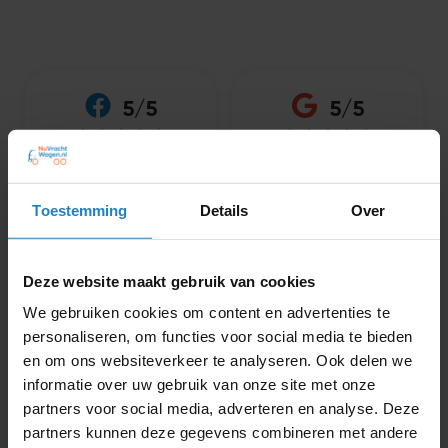
5/5
5/5










500 aanbevelingen
1.132 recensies
Reviews
Toestemming
Details
Over
Deze website maakt gebruik van cookies
We gebruiken cookies om content en advertenties te
personaliseren, om functies voor social media te bieden










en om ons websiteverkeer te analyseren. Ook delen we
informatie over uw gebruik van onze site met onze
“ Had een dag cursus gedaan
“Geweldige uitleg duidelijk
voor module 2 en wat denk je
en elke vraag die behandeld
partners voor social media, adverteren en analyse. Deze
dik geslaagd waar van je der
word komt overheen met de
partners kunnen deze gegevens combineren met andere
13 fout mag hebben had ik er
cbr vragen al met al top