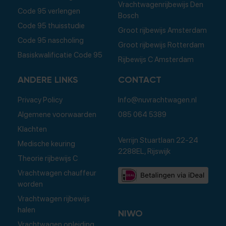
Vrachtwagenrijbewijs Den
Code 95 verlengen
Bosch
Code 95 thuisstudie
Groot rijbewijs Amsterdam
Code 95 nascholing
Groot rijbewijs Rotterdam
Basiskwalificatie Code 95
Rijbewijs C Amsterdam
ANDERE LINKS
CONTACT
Privacy Policy
Info@nuvrachtwagen.nl
Algemene voorwaarden
085 064 5389
Klachten
Verrijn Stuartlaan 22-24
Medische keuring
2288EL, Rijswijk
Theorie rijbewijs C
Vrachtwagen chauffeur
worden
Vrachtwagen rijbewijs
halen
NIWO
Vrachtwagen opleiding