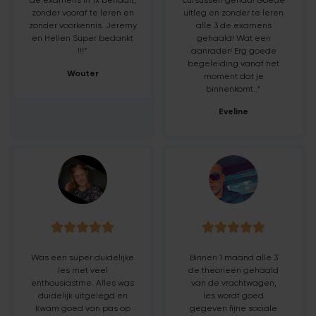
zonder vooraf te leren en
uitleg en zonder te leren
zonder voorkennis. Jeremy
alle 3 de examens
en Hellen Super bedankt
gehaald! Wat een
!!!”
aanrader! Erg goede
begeleiding vanaf het
Wouter
moment dat je
binnenkomt..”
Eveline










Was een super duidelijke
Binnen 1 maand alle 3
les met veel
de theorieën gehaald
enthousiastme. Alles was
van de vrachtwagen,
duidelijk uitgelegd en
les wordt goed
kwam goed van pas op
gegeven fijne sociale