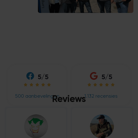
5/5
5/5










500 aanbevelingen
1.132 recensies
Reviews