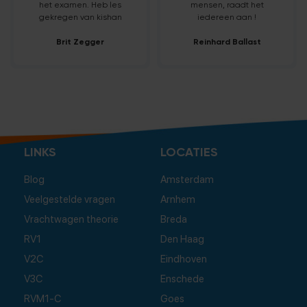
het examen. Heb les
mensen, raadt het
gekregen van kishan
iedereen aan !
Brit Zegger
Reinhard Ballast
LINKS
LOCATIES
Blog
Amsterdam
Veelgestelde vragen
Arnhem
Vrachtwagen theorie
Breda
RV1
Den Haag
V2C
Eindhoven
V3C
Enschede
RVM1-C
Goes