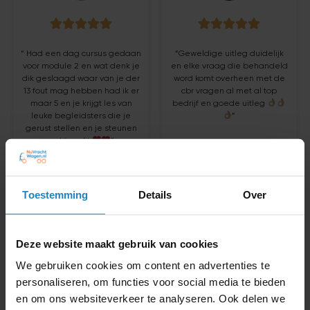










“ Had een dag cursus gedaan
“Geweldige uitleg duidelijk
voor module 2 en wat denk je
en elke vraag die behandeld
dik geslaagd waar van je der
word komt overheen met de
13 fout mag hebben had ik er
cbr vragen al met al top
maar 5 en je krijgt les van
bedrijf en goede uitleg
leuke begleidsters die je
”
gerust stellen en je steunen
wat top dit
“
Lars Cruiming
Damian Naliboff
Toestemming
Details
Over
Deze website maakt gebruik van cookies
We gebruiken cookies om content en advertenties te










personaliseren, om functies voor social media te bieden
en om ons websiteverkeer te analyseren. Ook delen we
Kishan is de beste!!