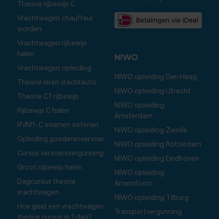
Theorie rijbewijs C
Vrachtwagen chauffeur
worden
Vrachtwagen rijbewijs
halen
NIWO
Vrachtwagen opleiding
NIWO opleiding Den Haag
Theorie leren vrachtauto
NIWO opleiding Utrecht
Theorie C1 rijbewijs
NIWO opleiding
Rijbewijs C halen
Amsterdam
RVM1-C examen oefenen
NIWO opleiding Zwolle
Opleiding goederenvervoer
NIWO opleiding Rotterdam
Cursus vervoersvergunning
NIWO opleiding Eindhoven
Groot rijbewijs halen
NIWO opleiding
Dagcursus theorie
Amersfoort
vrachtwagen
NIWO opleiding Tilburg
Hoe gaat een vrachtwagen
Transportvergunning
theorie cursus in 1 dag?