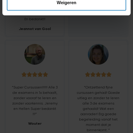
Weigeren
goeie ezelsbruggetjes en zijn
August Brown
heel doortastend en duidelijk
in de uitleg. Complimenten!!
En bedankt!!
Jeannot van Gool










“Super Cursussen!!!!!! Alle 3
“Ontzettend fijne
de examens in 1x behaalt,
cursussen gehad! Goede
zonder vooraf te leren en
uitleg en zonder te leren
zonder voorkennis. Jeremy
alle 3 de examens
en Hellen Super bedankt
gehaald! Wat een
!!!”
aanrader! Erg goede
begeleiding vanaf het
Wouter
moment dat je
binnenkomt..”