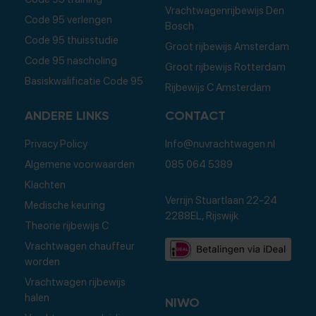
Vrachtwagenrijbewijs Den
Code 95 verlengen
Bosch
Code 95 thuisstudie
Groot rijbewijs Amsterdam
Code 95 nascholing
Groot rijbewijs Rotterdam
Basiskwalificatie Code 95
Rijbewijs C Amsterdam
ANDERE LINKS
CONTACT
Privacy Policy
Info@nuvrachtwagen.nl
Algemene voorwaarden
085 064 5389
Klachten
Verrijn Stuartlaan 22-24
Medische keuring
2288EL, Rijswijk
Theorie rijbewijs C
Vrachtwagen chauffeur
worden
Vrachtwagen rijbewijs
halen
NIWO