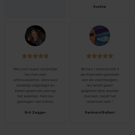
Eveline










Was een super duidelijke
Binnen 1 maand alle 3
les met veel
de theorieën gehaald
enthousiastme. Alles was
van de vrachtwagen,
duidelijk uitgelegd en
les wordt goed
kwam goed van pas op
gegeven fijne sociale
het examen. Heb les
mensen, raadt het
gekregen van kishan
iedereen aan !
Brit Zegger
Reinhard Ballast