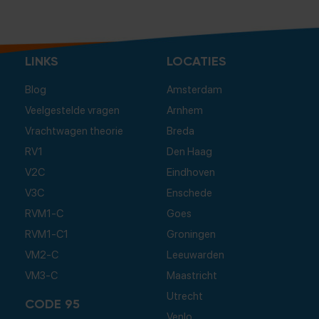
LINKS
LOCATIES
Blog
Amsterdam
Veelgestelde vragen
Arnhem
Vrachtwagen theorie
Breda
RV1
Den Haag
V2C
Eindhoven
V3C
Enschede
RVM1-C
Goes
RVM1-C1
Groningen
VM2-C
Leeuwarden
VM3-C
Maastricht
Utrecht
CODE 95
Venlo