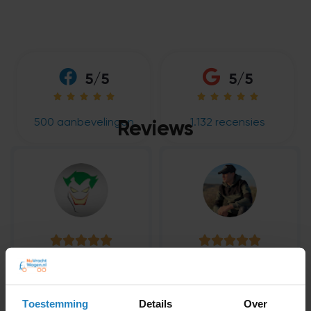
5/5
5/5










500 aanbevelingen
1.132 recensies
Reviews










“ Had een dag cursus gedaan
“Geweldige uitleg duidelijk
voor module 2 en wat denk je
en elke vraag die behandeld
dik geslaagd waar van je der
word komt overheen met de
Toestemming
Details
Over
13 fout mag hebben had ik er
cbr vragen al met al top