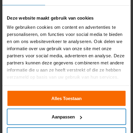
maar 5 en je krijgt les van
bedrijf en goede uitleg
leuke begleidsters die je
”
gerust stellen en je steunen
Deze website maakt gebruik van cookies
wat top dit
“
We gebruiken cookies om content en advertenties te
Lars Cruiming
Damian Naliboff
personaliseren, om functies voor social media te bieden
en om ons websiteverkeer te analyseren. Ook delen we
informatie over uw gebruik van onze site met onze
partners voor social media, adverteren en analyse. Deze
partners kunnen deze gegevens combineren met andere
informatie die u aan ze heeft verstrekt of die ze hebben





verzameld op basis van uw gebruik van hun services.





Kishan is de beste!!
Theorieboekjes op
Duidelijk uitleggen!
Alles Toestaan
marktplaats gekocht en
Geduld! hij is gewoon
bestudeerd en afgelopen 2
complete package! Ik zou
weken hier de spoedcursus
kiezen om bij hem in de
en 3 examens gedaan. Alles
klas te zitten
En ik
Aanpassen
in 1x gehaald. Ze weten
zou iedereen vertellen
precies wat je moet weten
hoe goed Nuvrachtwagen
voor je examen, hebben
is!