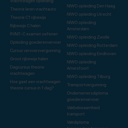
Vrachtwagen opleiding
NIWO opleiding Den Haag
Theorie leren vrachtauto
NIWO opleiding Utrecht
Theorie C1 rijbewijs
NIWO opleiding
Rijbewijs C halen
Amsterdam
RVM1-C examen oefenen
NIWO opleiding Zwolle
Opleiding goederenvervoer
NIWO opleiding Rotterdam
Cursus vervoersvergunning
NIWO opleiding Eindhoven
Groot rijbewijs halen
NIWO opleiding
Dagcursus theorie
Amersfoort
vrachtwagen
NIWO opleiding Tilburg
Hoe gaat een vrachtwagen
Transportvergunning
theorie cursus in 1 dag?
Ondernemersdiploma
goederenvervoer
Vakbekwaamheid
transport
Vakdiploma