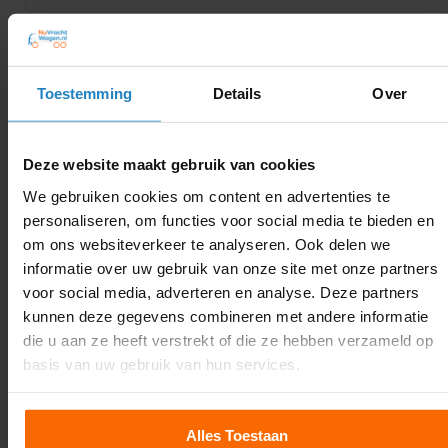
Kan ik een vrijstelling aanvragen voor
incidenteel rijden?
Toestemming
Details
Over
Deze website maakt gebruik van cookies
Waar vind ik de officiële regels omtrent
code 95?
We gebruiken cookies om content en advertenties te
personaliseren, om functies voor social media te bieden en
om ons websiteverkeer te analyseren. Ook delen we
informatie over uw gebruik van onze site met onze partners
Volg onze socials
voor social media, adverteren en analyse. Deze partners
kunnen deze gegevens combineren met andere informatie
die u aan ze heeft verstrekt of die ze hebben verzameld op
basis van uw gebruik van hun services.
Recente blogs
Alles Toestaan