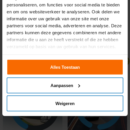
personaliseren, om functies voor social media te bieden
Nuvrachtwagen.nl
, the largest provider of truck
en om ons websiteverkeer te analyseren. Ook delen we
theory courses in the Netherlands, and take the
informatie over uw gebruik van onze site met onze
first step toward obtaining your driving license!
partners voor social media, adverteren en analyse. Deze
partners kunnen deze gegevens combineren met andere
informatie die u aan ze heeft verstrekt of die ze hebben
Gerelateerde producten
verzameld op basis van uw gebruik van hun services.
Aanbieding!
Aanbieding!
Alles Toestaan
Aanpassen
Weigeren