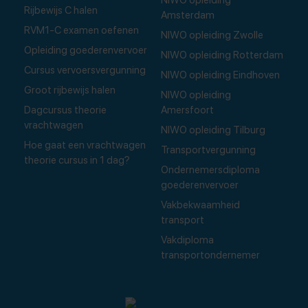
Rijbewijs C halen
Amsterdam
RVM1-C examen oefenen
NIWO opleiding Zwolle
Opleiding goederenvervoer
NIWO opleiding Rotterdam
Cursus vervoersvergunning
NIWO opleiding Eindhoven
Groot rijbewijs halen
NIWO opleiding
Dagcursus theorie
Amersfoort
vrachtwagen
NIWO opleiding Tilburg
Hoe gaat een vrachtwagen
Transportvergunning
theorie cursus in 1 dag?
Ondernemersdiploma
goederenvervoer
Vakbekwaamheid
transport
Vakdiploma
transportondernemer