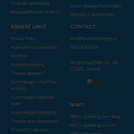
Code 95 nascholing
Groot rijbewijs Rotterdam
Basiskwalificatie Code 95
Rijbewijs C Amsterdam
ANDERE LINKS
CONTACT
Privacy Policy
Info@nuvrachtwagen.nl
Algemene voorwaarden
085 064 5389
Klachten
Verrijn Stuartlaan 22-24
Medische keuring
2288EL, Rijswijk
Theorie rijbewijs C
Vrachtwagen chauffeur
worden
Vrachtwagen rijbewijs
halen
NIWO
Vrachtwagen opleiding
NIWO opleiding Den Haag
Theorie leren vrachtauto
NIWO opleiding Utrecht
Theorie C1 rijbewijs
NIWO opleiding