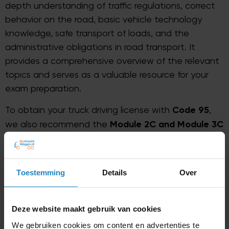
depth understanding of traffic regulations, correct
behavior on the road, basic vehicle technology
knowledge, safe transport of loads, and the
administrative obligations in road transport. It
provides a comprehensive overview of the relevant
topics and serves as a valuable resource for your
exam preparation.
To obtain your truck driving license with
Code 95
,
we also recommend the
Module 2C and Module 3C
Textbooks
, which focus specifically on additional
aspects of the truck profession. To fully prepare
yourself, you can purchase all the necessary books
Toestemming
Details
Over
as part of our convenient truck package, available
on our webshop.
Deze website maakt gebruik van cookies
Don’t wait any longer and invest in your success in
We gebruiken cookies om content en advertenties te
the truck or camper theory exam. Visit