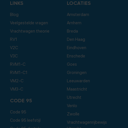
LINKS
LOCATIES
Blog
Amsterdam
Veelgestelde vragen
Arnhem
Vrachtwagen theorie
Breda
RV1
Den Haag
V2C
Eindhoven
V3C
Enschede
RVM1-C
Goes
RVM1-C1
Groningen
VM2-C
Leeuwarden
VM3-C
Maastricht
Utrecht
CODE 95
Venlo
Code 95
Zwolle
Code 95 leefstijl
Vrachtwagenrijbewijs