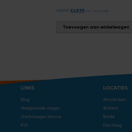
€
49.99
€
69.99
Incl. verzendk
Toevoegen aan winkelwagen
LINKS
LOCATIES
Blog
Amsterdam
Veelgestelde vragen
Arnhem
Vrachtwagen theorie
Breda
RV1
Den Haag