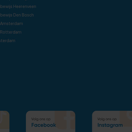
jbewijs Heerenveen
jbewijs Den Bosch
js Amsterdam
s Rotterdam
msterdam