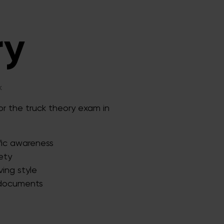
ry
k
or the truck theory exam in
ffic awareness
ety
ving style
 documents