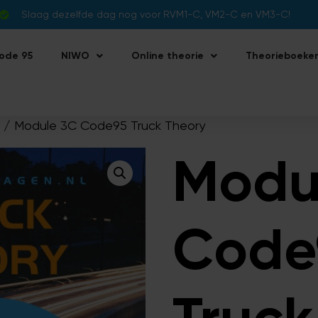
Slaag dezelfde dag nog voor RVM1-C, VM2-C en VM3-C!
ode 95
NIWO
Online theorie
Theorieboeke
/ Module 3C Code95 Truck Theory
Modu
Code
Truck