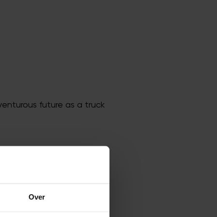
enturous future as a truck
Over