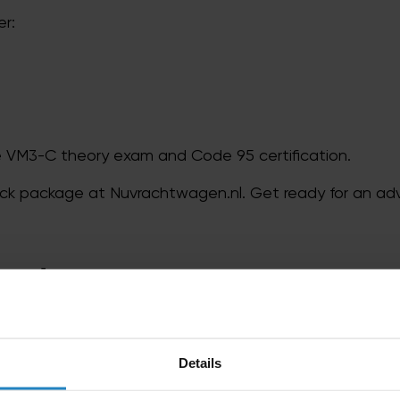
er:
he VM3-C theory exam and Code 95 certification.
ck package at Nuvrachtwagen.nl. Get ready for an adv
producten
eding!
Aanbieding!
Details