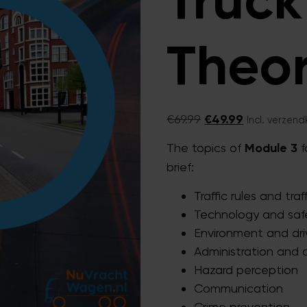
Theo
€
69.99
€
49.99
Incl. verzend
The topics of
Module 3
f
brief:
Traffic rules and tra
Technology and saf
Environment and dri
Administration and
Hazard perception
Communication
Crime prevention