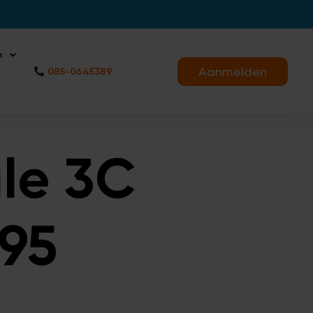
n
Aanmelden
085-0645389
le 3C
95