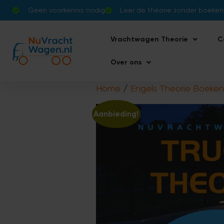
Geen voorkennis nodig
Leer de theorie zonder boeken
Vrachtwagen Theorie
C
Over ons
Home
/
Engels Theorie Boeken
Aanbieding!