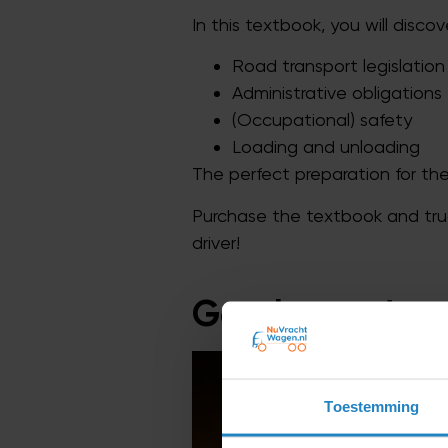
In this textbook, you will discov
Road transport legislation
Administrative obligations
(Occupational) safety
Loading and unloading
The perfect preparation for t
Purchase the textbook and tru
driver!
Gerelateerde 
Aanbi
Toestemming